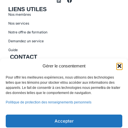
LIENS UTILES
Nos membres
Nos services
Notre offre de formation
Demandez un service
Guide
CONTACT
155, boul. Charest Est, bureau 120 Québec (Québec) G1K 3G6
Gérer le consentement
418-622-1001
Pour offrir les meilleures expériences, nous utilisons des technologies
418-837-7855
telles que les témoins pour stocker et/ou accéder aux informations des
appareils. Le fait de consentir à ces technologies nous permettra de traiter
info@ressources.coop
des données telles que le comportement de navigation.
Lundi au vendredi 8h30 à 16h30
Politique de protection des renseignements personnels
Fédération des coopératives des paramédics du Québec
© 2026 tous droit réservés
Accepter