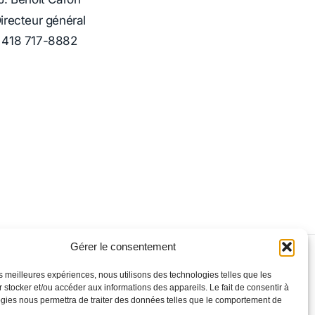
irecteur général
418 717-8882
Gérer le consentement
ACT
les meilleures expériences, nous utilisons des technologies telles que les
boul. Charest Est, bureau 120 Québec (Québec) G1K 3G6
 stocker et/ou accéder aux informations des appareils. Le fait de consentir à
gies nous permettra de traiter des données telles que le comportement de
22-1001