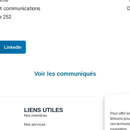
 et communications
D
e 252
LinkedIn
Voir les communiqués
LIENS UTILES
CONT
Pour offrir 
Nos membres
155, 
témoins pour
ces technolo
Nos services
418-6
navigation.